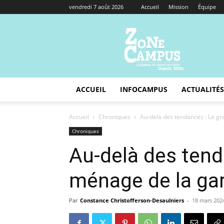
vendredi 7 août 2026
Accueil
Mission
Équipe
Zone
Campus
ACCUEIL
INFOCAMPUS
ACTUALITÉS
Accueil
Chroniques
Au-delà des tendances : Le gr
Chroniques
Au-delà des tend
ménage de la gar
Par
Constance Christofferson-Desaulniers
-
18 mars 202