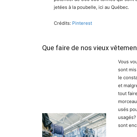
jetées à la poubelle, ici au Québec.
Crédits:
Pint
erest
Que faire de nos vieux vêtemen
Vous vo
sont mi
le const
et malgré
tout fair
morceaux
usés pou
usagés? 
sont enco