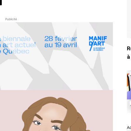
Publicité
R
à
A