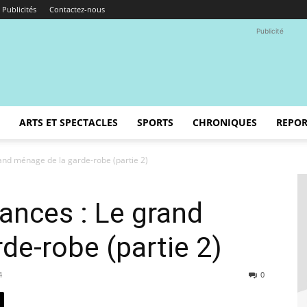
Publicités
Contactez-nous
Publicité
ARTS ET SPECTACLES
SPORTS
CHRONIQUES
REPOR
and ménage de la garde-robe (partie 2)
ances : Le grand
de-robe (partie 2)
4
0