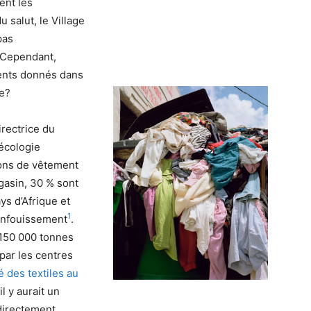
ent les
 salut, le Village
pas
 Cependant,
ents donnés dans
le?
irectrice du
écologie
ions de vêtement
gasin, 30 % sont
ys d’Afrique et
1
’enfouissement
.
 150 000 tonnes
par les centres
té des textiles au
 il y aurait un
directement