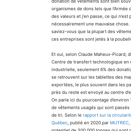
donation de vêtements sont bien souv
organismes de dons tels que l’Armée du
des valeurs et j’en passe, ce qui n’est 
nécessairement une mauvaise chose.
saviez-vous que la plupart des vêtem
ces entreprises sont jetés à la poubel
Et oui, selon Claude Maheux-Picard, d
Centre de transfert technologique en 
industrielle, seulement 6% des donat
se retrouvent sur les tablettes des ma
exportées, le plus souvent dans les pa
près du reste est envoyé au centre d
On parle ici du pourcentage d’environ
de vêtements usagés qui sont passés 
de tri. Selon le
rapport sur la circulari
Québec
, publié en 2020 par
MUTREC
,
potentiel de 300 000 tonnes qui sont 