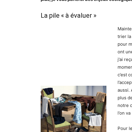
La pile « à évaluer »
Mainten
trier l
pour m
ont un
j’ai r
moment.
c’est c
l’accep
aussi.
plus de
notre c
l’on v
Pour l