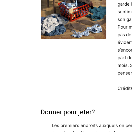
garde l
sentim
son ga
Pour m
pas de
évidem
s’enco
part de
mois. 
penser 
Crédit
Donner pour jeter?
Les premiers endroits auxquels on pe