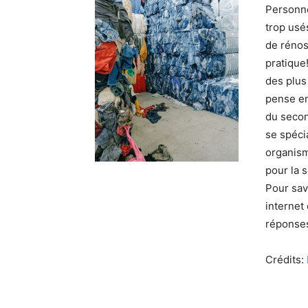
Personne
trop usé
de rénos
pratique
des plus 
pense en
du seco
se spécia
organism
pour la 
Pour savo
internet
réponse
Crédits: