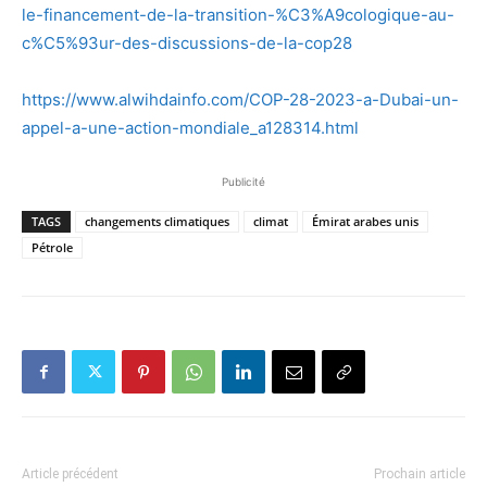
le-financement-de-la-transition-%C3%A9cologique-au-
c%C5%93ur-des-discussions-de-la-cop28
https://www.alwihdainfo.com/COP-28-2023-a-Dubai-un-
appel-a-une-action-mondiale_a128314.html
Publicité
TAGS
changements climatiques
climat
Émirat arabes unis
Pétrole
Article précédent
Prochain article