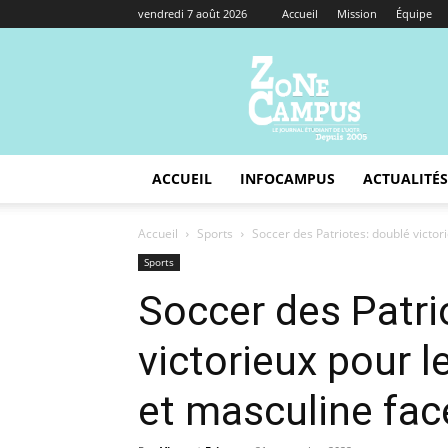
vendredi 7 août 2026
Accueil
Mission
Équipe
Zone
Campus
ACCUEIL
INFOCAMPUS
ACTUALITÉS
Accueil
Sports
Soccer des Patriotes: doublé victor
Sports
Soccer des Patri
victorieux pour 
et masculine fac