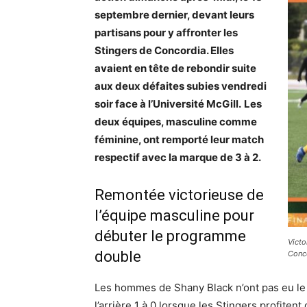
septembre dernier, devant leurs
partisans pour y affronter les
Stingers de Concordia. Elles
avaient en tête de rebondir suite
aux deux défaites subies vendredi
soir face à l’Université McGill.
Les
deux équipes, masculine comme
féminine, ont remporté leur match
respectif avec la marque de 3 à 2.
Remontée victorieuse de
l’équipe masculine pour
débuter le programme
Victo
double
Conco
Les hommes de Shany Black n’ont pas eu le 
l’arrière 1 à 0 lorsque les Stingers profitent