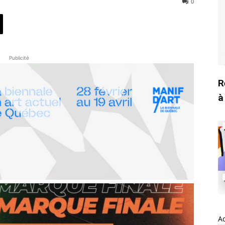
0
Publicité
R
à
A