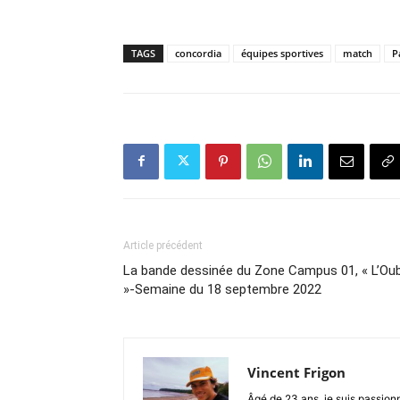
TAGS
concordia
équipes sportives
match
P
Article précédent
La bande dessinée du Zone Campus 01, « L’Oub
»-Semaine du 18 septembre 2022
Vincent Frigon
Âgé de 23 ans, je suis passion