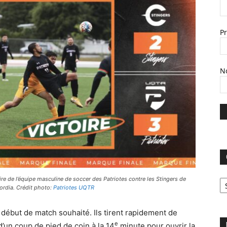
P
N
C
ire de l’équipe masculine de soccer des Patriotes contre les Stingers de
rdia. Crédit photo:
Patriotes UQTR
début de match souhaité. Ils tirent rapidement de
e
 d’un coup de pied de coin à la 14
minute pour ouvrir la