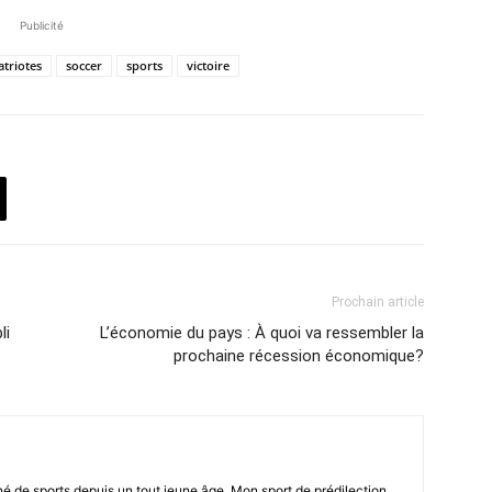
Publicité
atriotes
soccer
sports
victoire
Prochain article
li
L’économie du pays : À quoi va ressembler la
prochaine récession économique?
né de sports depuis un tout jeune âge. Mon sport de prédilection