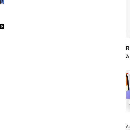
0
R
à
Ad