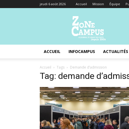
jeudi 6 août 2026
Accueil
Mission
Équipe
Pu
Zone
Campus
ACCUEIL
INFOCAMPUS
ACTUALITÉS
Accueil
Tags
Demande d’admission
Tag: demande d’admis