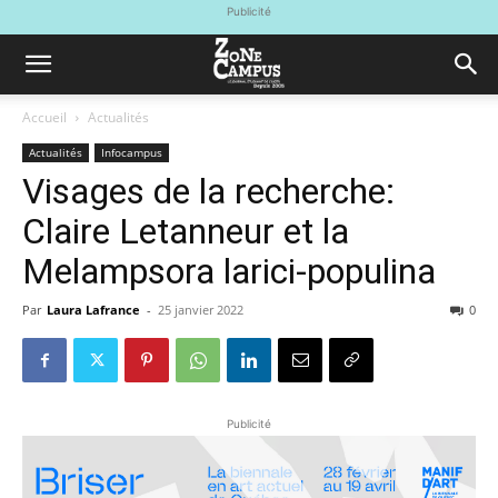
Publicité
Accueil
Actualités
Actualités
Infocampus
Visages de la recherche:
Claire Letanneur et la
Melampsora larici-populina
Par
Laura Lafrance
-
25 janvier 2022
0
Publicité