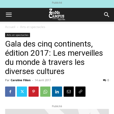
Publicité
Accueil
Arts et spectacles
Arts et spectacles
Gala des cinq continents,
édition 2017: Les merveilles
du monde à travers les
diverses cultures
Par
Caroline Filion
-
14 avril 2017
0
Publicité