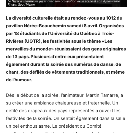
Le Niger a charmé les juges avec son occupation de la scène et son dynamisme.
La
Photo: Good Vision
re
La diversité culturelle était au rendez-vous au 1012 du
pavillon Nérée-Beauchemin samedi 8 avril. Organisées
par 18 étudiants de l’Université du Québec à Trois-
Rivières (UQTR), les festivités sous le thème «Les
merveilles du monde» réunissaient des gens originaires
de 13 pays. Plusieurs d’entre eux présentaient
également durant la soirée des numéros de danse, de
chant, des défilés de vêtements traditionnels, et même
de l’humour.
Dès le début de la soirée, l’animateur, Martin Tamarre, a
su créer une ambiance chaleureuse et fraternelle. Un
défilé des drapeaux des pays représentés a ouvert les
festivités de la soirée. On sentait également dans la salle
un bel enthousiasme. Le président du Comité