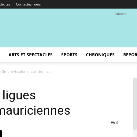
licités
Contactez-nous
Publicité
ARTS ET SPECTACLES
SPORTS
CHRONIQUES
REPOR
 d’improvisation mauriciennes
 ligues
mauriciennes
0