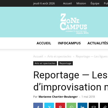
jeudi 6 août 2026
Accueil
Mission
Équipe
Pub
Zone
Campus
ACCUEIL
INFOCAMPUS
ACTUALITÉS
Accueil
Arts et spectacles
Reportage — Les ligues
Arts et spectacles
Reportage
Reportage — Les
d’improvisation 
Par
Marianne Chartier-Boulanger
-
1 mai 2018