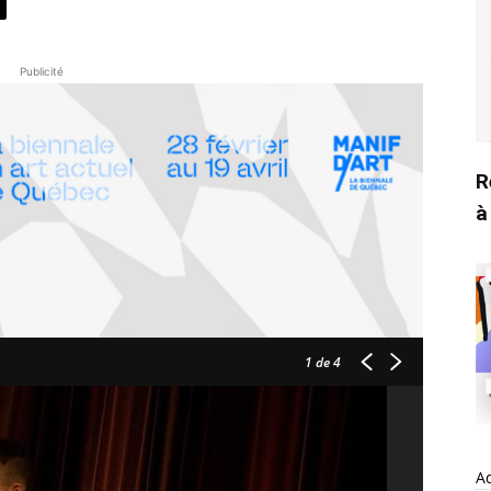
Publicité
R
à
1
de 4
A