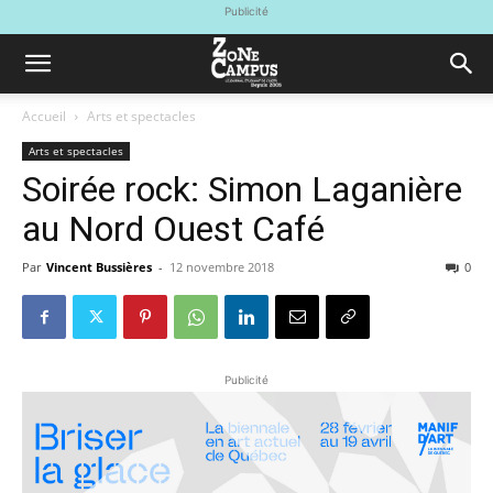
Publicité
Accueil
Arts et spectacles
Arts et spectacles
Soirée rock: Simon Laganière
au Nord Ouest Café
Par
Vincent Bussières
-
12 novembre 2018
0
Publicité