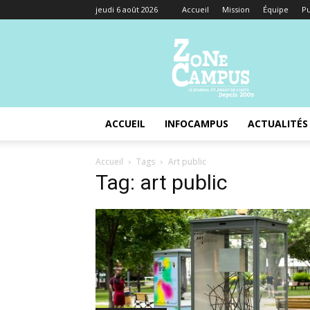
jeudi 6 août 2026
Accueil
Mission
Équipe
Pu
Zone
Campus
ACCUEIL
INFOCAMPUS
ACTUALITÉS
Accueil
Tags
Art public
Tag: art public