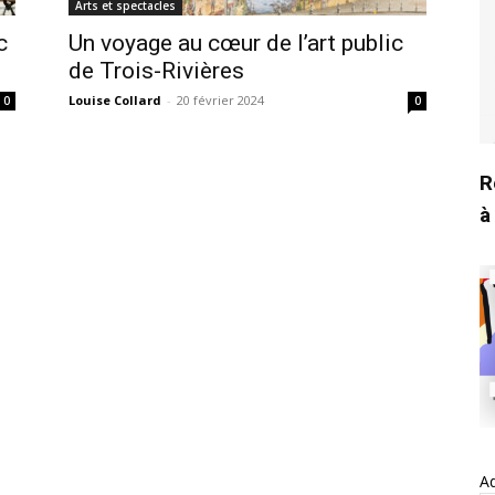
Arts et spectacles
c
Un voyage au cœur de l’art public
de Trois-Rivières
Louise Collard
-
20 février 2024
0
0
R
à
Ad