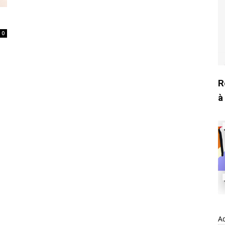
0
R
à
Ad