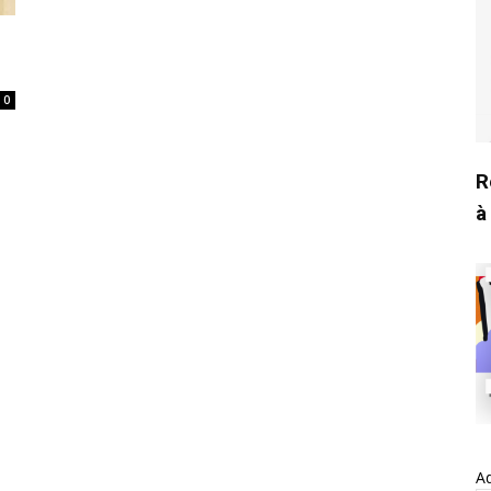
0
R
à
Ad