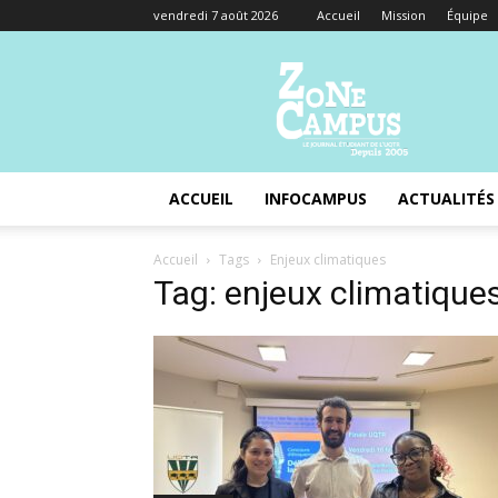
vendredi 7 août 2026
Accueil
Mission
Équipe
Zone
Campus
ACCUEIL
INFOCAMPUS
ACTUALITÉS
Accueil
Tags
Enjeux climatiques
Tag: enjeux climatique