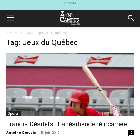
Publicité
Accueil
Tags
Jeux du Québec
Tag: Jeux du Québec
Sports
Francis Désilets : La résilience réincarnée
Antoine Gervais
-
13 juin 2019
0