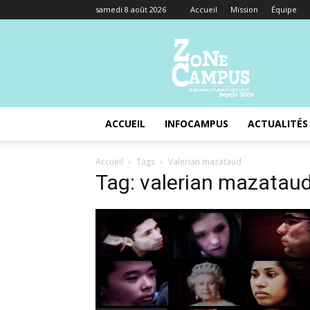
samedi 8 août 2026
Accueil
Mission
Équipe
Zone
Campus
ACCUEIL
INFOCAMPUS
ACTUALITÉS
Accueil
Tags
Valerian mazataud
Tag: valerian mazatau