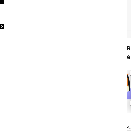
0
R
à
Ad