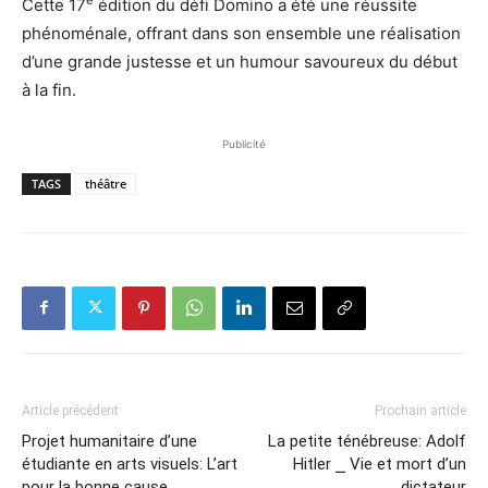
e
Cette 17
édition du défi Domino a été une réussite
phénoménale, offrant dans son ensemble une réalisation
d’une grande justesse et un humour savoureux du début
à la fin.
Publicité
TAGS
théâtre
Article précédent
Prochain article
Projet humanitaire d’une
La petite ténébreuse: Adolf
étudiante en arts visuels: L’art
Hitler ⎯ Vie et mort d’un
pour la bonne cause
dictateur