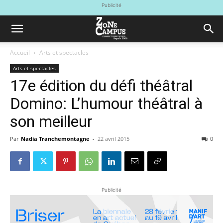
Publicité
Accueil
Arts et spectacles
Arts et spectacles
17e édition du défi théâtral
Domino: L’humour théâtral à
son meilleur
Par
Nadia Tranchemontagne
-
22 avril 2015
0
Publicité