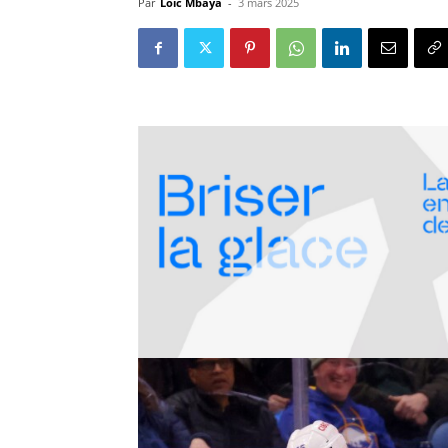
Par
Loïc Mbaya
-
3 mars 2025