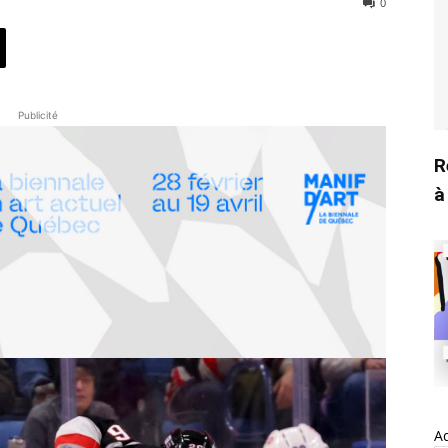
0
Publicité
R
à
A