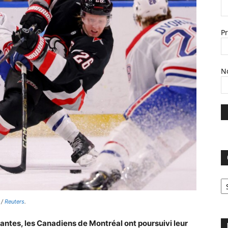
P
N
C
 /
Reuters
.
ntes, les Canadiens de Montréal ont poursuivi leur