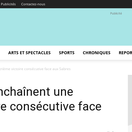
Publicités
Contactez-nous
Publicité
ARTS ET SPECTACLES
SPORTS
CHRONIQUES
REPOR
rième victoire consécutive face aux Sabres
nchaînent une
re consécutive face