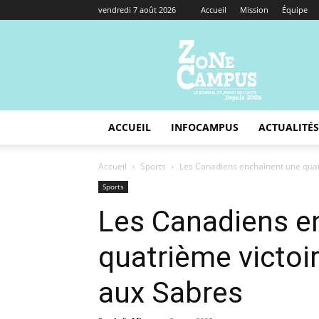
vendredi 7 août 2026
Accueil
Mission
Équipe
Zone
Campus
ACCUEIL
INFOCAMPUS
ACTUALITÉS
Accueil
Sports
Les Canadiens enchaînent une quat
Sports
Les Canadiens e
quatrième victoi
aux Sabres