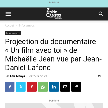
Publicité
Accueil
Infocampus
Infocampus
Projection du documentaire
« Un film avec toi » de
Michaëlle Jean vue par Jean-
Daniel Lafond
Par
Loïc Mbaya
-
20 février 2024
0
Publicité