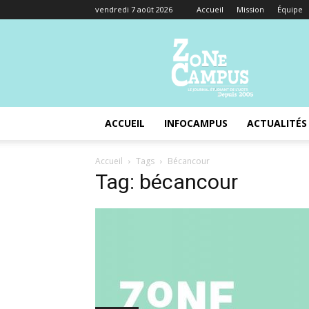
vendredi 7 août 2026
Accueil
Mission
Équipe
Zone
Campus
ACCUEIL
INFOCAMPUS
ACTUALITÉS
Accueil
Tags
Bécancour
Tag: bécancour