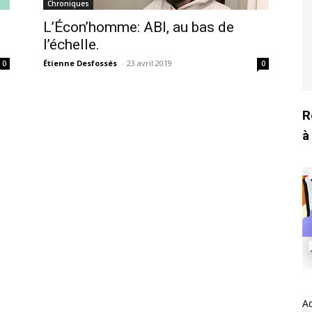
Chroniques
L’Écon’homme: ABI, au bas de
l’échelle.
Étienne Desfossés
-
23 avril 2019
0
0
R
à
Ad