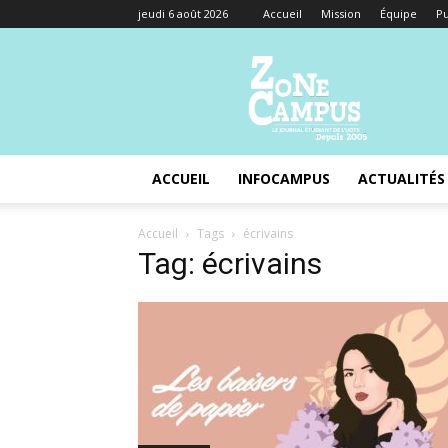
jeudi 6 août 2026
Accueil
Mission
Équipe
Pu
Zone
Campus
ACCUEIL
INFOCAMPUS
ACTUALITÉS
Accueil
Tags
écrivains
Tag: écrivains