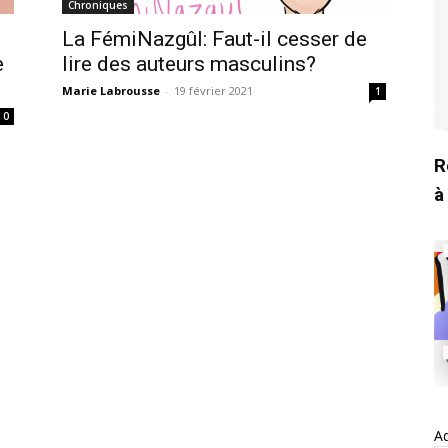
Chroniques
La FémiNazgûl: Faut-il cesser de
e
lire des auteurs masculins?
Marie Labrousse
-
19 février 2021
1
0
R
à
Ad