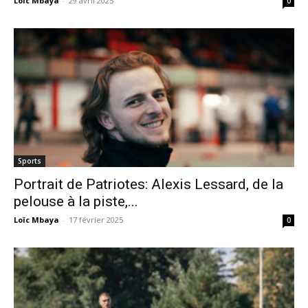
Loïc Mbaya
-
29 avril 2025
0
Sports
Portrait de Patriotes: Alexis Lessard, de la
pelouse à la piste,...
Loïc Mbaya
-
17 février 2025
0