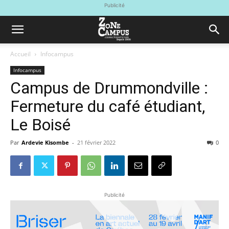
Publicité
Accueil
Infocampus
Infocampus
Campus de Drummondville :
Fermeture du café étudiant,
Le Boisé
Par
Ardevie Kisombe
-
21 février 2022
0
Publicité