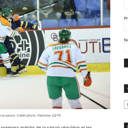
P
N
C
e la saison. Crédit photo: Patriotes UQTR
 premiers matchs de la saison régulière et les