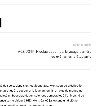
Prochain article
AGE UQTR: Nicolas Lacombe, le visage derrière
les évènements étudiants
né de sports depuis un tout jeune âge. Mon sport de prédilection
ent pratiqué le soccer et je joue au tennis, en plus de m’entraîner
omplété un baccalauréat en sciences comptables à l’Université du
ensuite me diriger à HEC Montréal où j’ai obtenu un diplôme
ées en gestion, volet management du sport.