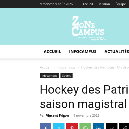
dimanche 9 août 2026
Accueil
Mission
Équipe
Zone
Campus
ACCUEIL
INFOCAMPUS
ACTUALITÉS
Accueil
Infocampus
Hockey des Patriotes : Un déb
Infocampus
Sports
Hockey des Patri
saison magistral
Par
Vincent Frigon
-
9 novembre 2022