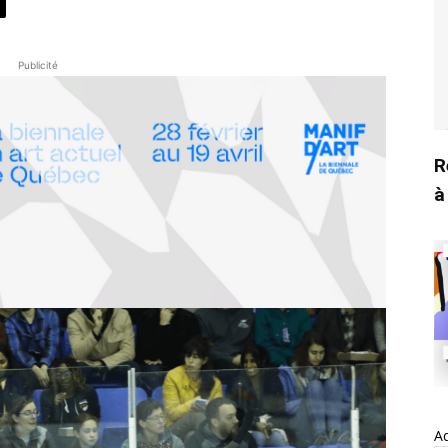
Publicité
R
à
A