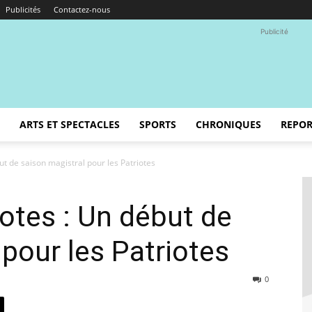
Publicités
Contactez-nous
Publicité
ARTS ET SPECTACLES
SPORTS
CHRONIQUES
REPOR
ut de saison magistral pour les Patriotes
otes : Un début de
 pour les Patriotes
0