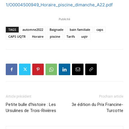
1/O0004500949_Horaire_piscine_dimanche_A22.pdf
Publicité
TAGS
automne2022
Baignade
bain familiale
caps
CAPS UQTR
Horaire
piscine
Tarifs
uqtr
Article précédent
Prochain article
Petite bulle d’histoire : Les
3e édition du Prix Francine-
Ursulines de Trois-Rivières
Turcotte