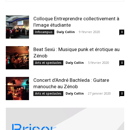
Colloque Entreprendre collectivement à
l’image étudiante
Daly Collin
-
9 février 2020
Infocampus
0
Beat Sexü : Musique punk et érotique au
Zénob
Daly Collin
-
5 février 2020
Arts et spectacles
0
Concert d’André Bachleda : Guitare
manouche au Zénob
Daly Collin
-
27 janvier 2020
Arts et spectacles
0