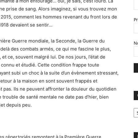
mante à mon entourage… oui, je sais, c’est lourd. La
ne prise de sang. Alors imaginez, si vous trouvez mon
en 2015, comment les hommes revenant du front lors de
P
1918 devaient se sentir…
emière Guerre mondiale, la Seconde, la Guerre du
N
delà des combats armés, ce qui me fascine le plus,
 et ce, souvent malgré lui. De nos jours, l’état de
 connu et étudié. Cette condition frappe toute
yant subi un choc à la suite d’un évènement stressant,
retour à la maison en sont souvent frappés et
 pas. Ils ne peuvent affronter la douleur du quotidien
Ce trouble de santé mentale ne date pas d’hier, bien
jet depuis peu.
C
es répertoriés remontent à la Première Guerre