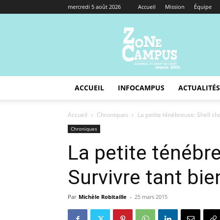
mercredi 5 août 2026
Accueil
Mission
Équipe
Zone
Campus
ACCUEIL
INFOCAMPUS
ACTUALITÉS
Accueil
Chroniques
La petite ténébreuse: Shell sh
Chroniques
La petite ténébr
Survivre tant bi
Par
Michèle Robitaille
-
25 mars 2015