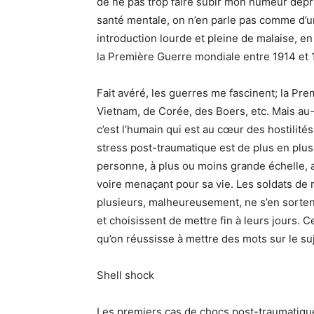
de ne pas trop faire subir mon humeur dépri
santé mentale, on n’en parle pas comme d’u
introduction lourde et pleine de malaise, 
la Première Guerre mondiale entre 1914 et 
Fait avéré, les guerres me fascinent; la Pr
Vietnam, de Corée, des Boers, etc. Mais au-
c’est l’humain qui est au cœur des hostilités,
stress post-traumatique est de plus en plus
personne, à plus ou moins grande échelle, a
voire menaçant pour sa vie. Les soldats de 
plusieurs, malheureusement, ne s’en sortent
et choisissent de mettre fin à leurs jours. 
qu’on réussisse à mettre des mots sur le su
Shell shock
Les premiers cas de chocs post-traumatiqu