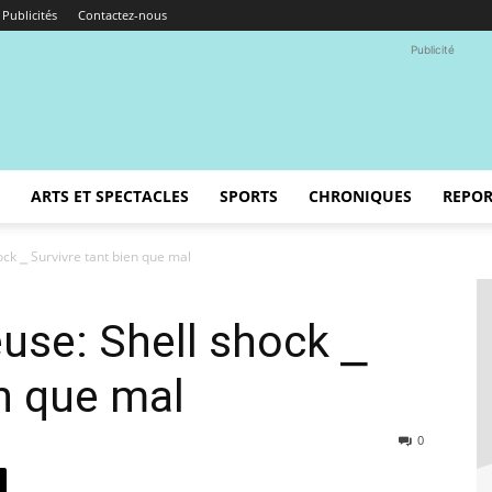
Publicités
Contactez-nous
Publicité
ARTS ET SPECTACLES
SPORTS
CHRONIQUES
REPOR
ock ⎯ Survivre tant bien que mal
euse: Shell shock ⎯
en que mal
0