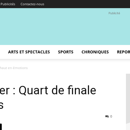
Publicités
Contactez-nous
Publicité
ARTS ET SPECTACLES
SPORTS
CHRONIQUES
REPOR
e haut en émotions
r : Quart de finale
s
0