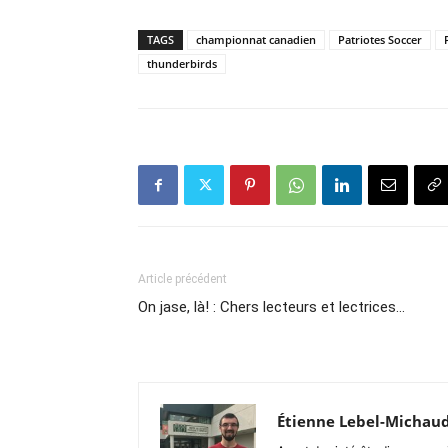
TAGS
championnat canadien
Patriotes Soccer
thunderbirds
Article précédent
On jase, là! : Chers lecteurs et lectrices…
Étienne Lebel-Michau