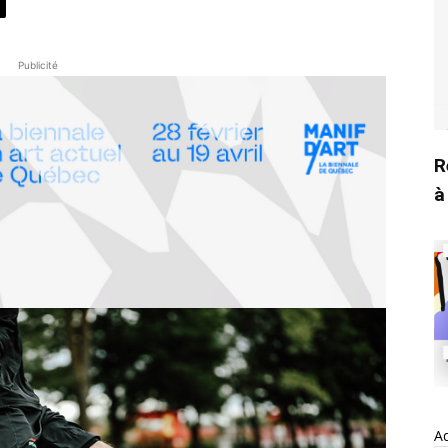
Publicité
R
à
A