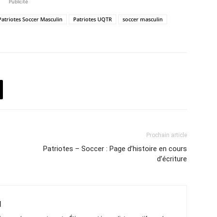
Publicité
Patriotes Soccer Masculin
Patriotes UQTR
soccer masculin
Prochain article
Patriotes – Soccer : Page d’histoire en cours
d’écriture
d