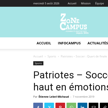
mercredi 5 août 2026
Accueil
Mission
Équipe
Zone
Campus
ACCUEIL
INFOCAMPUS
ACTUALITÉS
Accueil
Sports
Patriotes – Soccer : Quart de final
Sports
Patriotes – Socce
haut en émotion
Par
Étienne Lebel-Michaud
-
7 novembre 2019