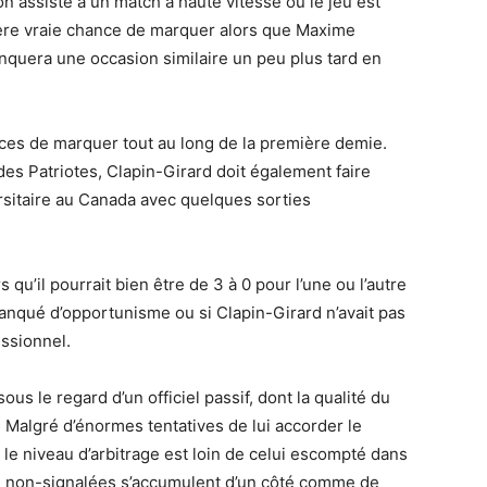
on assiste à un match à haute vitesse où le jeu est
mière vraie chance de marquer alors que Maxime
nquera une occasion similaire un peu plus tard en
ces de marquer tout au long de la première demie.
es Patriotes, Clapin-Girard doit également faire
ersitaire au Canada avec quelques sorties
 qu’il pourrait bien être de 3 à 0 pour l’une ou l’autre
manqué d’opportunisme ou si Clapin-Girard n’avait pas
ssionnel.
us le regard d’un officiel passif, dont la qualité du
. Malgré d’énormes tentatives de lui accorder le
 le niveau d’arbitrage est loin de celui escompté dans
tes non-signalées s’accumulent d’un côté comme de