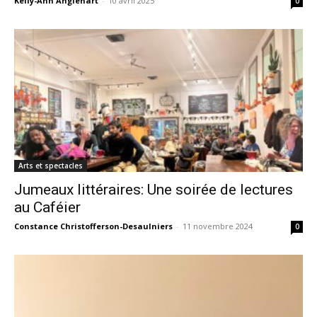
Kelly-Ann Anglehart
-
10 avril 2025
0
Arts et spectacles
Jumeaux littéraires: Une soirée de lectures
au Caféier
Constance Christofferson-Desaulniers
-
11 novembre 2024
0