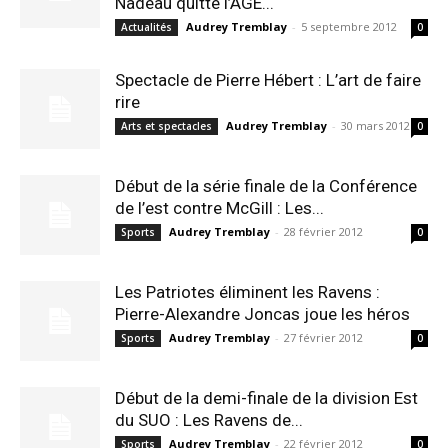
Nadeau quitte l’AGE...
Audrey Tremblay
-
5 septembre 2012
Actualités
0
Spectacle de Pierre Hébert : L’art de faire
rire
Audrey Tremblay
-
30 mars 2012
Arts et spectacles
0
Début de la série finale de la Conférence
de l’est contre McGill : Les...
Audrey Tremblay
-
28 février 2012
Sports
0
Les Patriotes éliminent les Ravens :
Pierre-Alexandre Joncas joue les héros
Audrey Tremblay
-
27 février 2012
Sports
0
Début de la demi-finale de la division Est
du SUO : Les Ravens de...
Audrey Tremblay
-
22 février 2012
Sports
0