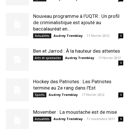
Nouveau programme à l’UQTR : Un profil
de criminalistique est ajouté au
baccalauréat en...
Audrey Tremblay
-
17 février 2012
Actualités
0
Ben et Jarrod : À la hauteur des attentes
Audrey Tremblay
-
17 février 2012
Arts et spectacles
0
Hockey des Patriotes : Les Patriotes
termine au 2e rang dans l’Est
Audrey Tremblay
-
17 février 2012
Sports
0
Movember : La moustache est de mise
Audrey Tremblay
-
11 novembre 2011
Actualités
0