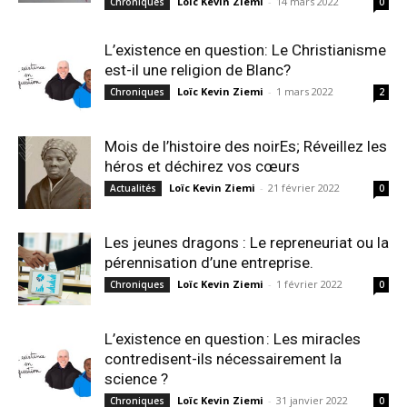
Loïc Kevin Ziemi
-
14 mars 2022
Chroniques
0
L’existence en question: Le Christianisme
est-il une religion de Blanc?
Loïc Kevin Ziemi
-
1 mars 2022
Chroniques
2
Mois de l’histoire des noirEs; Réveillez les
héros et déchirez vos cœurs
Loïc Kevin Ziemi
-
21 février 2022
Actualités
0
Les jeunes dragons : Le repreneuriat ou la
pérennisation d’une entreprise.
Loïc Kevin Ziemi
-
1 février 2022
Chroniques
0
L’existence en question : Les miracles
contredisent-ils nécessairement la
science ?
Loïc Kevin Ziemi
-
31 janvier 2022
Chroniques
0