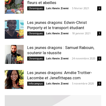
fleurs et abeilles
Loïc Kevin Ziemi
-
5 février 2021
Chroniques
0
Les jeunes dragons: Edwin-Christ
Porporty et le transport étudiant
Loïc Kevin Ziemi
-
18 janvier 2021
Chroniques
3
Les jeunes dragons : Samuel Rabouin,
soutenir la réussite
Loïc Kevin Ziemi
-
24 novembre 2020
Chroniques
0
Les jeunes dragons: Amélie Trottier-
Lacombe et Jenefittepas.com
Loïc Kevin Ziemi
-
5 novembre 2020
Infocampus
0