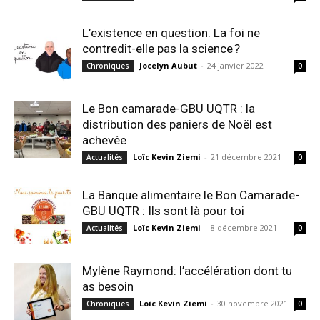
L’existence en question: La foi ne
contredit-elle pas la science ?
Jocelyn Aubut
-
24 janvier 2022
Chroniques
0
Le Bon camarade-GBU UQTR : la
distribution des paniers de Noël est
achevée
Loïc Kevin Ziemi
-
21 décembre 2021
Actualités
0
La Banque alimentaire le Bon Camarade-
GBU UQTR : Ils sont là pour toi
Loïc Kevin Ziemi
-
8 décembre 2021
Actualités
0
Mylène Raymond: l’accélération dont tu
as besoin
Loïc Kevin Ziemi
-
30 novembre 2021
Chroniques
0