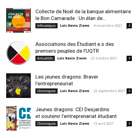
Collecte de Noël de la banque alimentaire
le Bon Camarade : Un élan de...
Loïc Kevin Ziemi
-
4 novembre 2021
Infocampus
0
Associations des Étudiant.e.s des
premiers peuples de l’UQTR
Loïc Kevin Ziemi
-
22 octobre 2021
Actualités
0
Les jeunes dragons: Braver
l’entrepreneuriat
Loïc Kevin Ziemi
-
22 septembre 2021
Chroniques
0
Jeunes dragons: CEI Desjardins
et soutenir l’entreprenariat étudiant
Loïc Kevin Ziemi
-
13 avril 2021
Chroniques
0