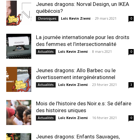
Jeunes dragons: Norval Design, un IKEA
québécois?
Loïc Kevin Ziemi
-
29 mars 2021
Chroniques
0
La journée internationale pour les droits
des femmes et l’intersectionnalité
Loïc Kevin Ziemi
-
8 mars 2021
Actualités
0
Jeunes dragons: Allo Barbec ou le
divertissement intergénérationnel
Loïc Kevin Ziemi
-
23 février 2021
Actualités
3
Mois de l’histoire des Noir.e.s: Se défaire
des histoires uniques
Loïc Kevin Ziemi
-
16 février 2021
Actualités
0
Jeunes dragons: Enfants Sauvages,